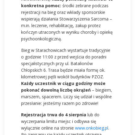
konkretna pomoc:
środki zebrane podczas
rejestracji na bieg oraz wkłady sponsorskie
wspierają działania Stowarzyszenia Sarcoma –
m.in. leczenie, rehabilitację, zakup protez
kończyn utraconych w wyniku choroby i opiekę
psychoonkologiczną.
Bieg w Starachowicach wystartuje tradycyjnie
o godzinie 11:00 z przed wejścia do poradni
specjalistycznych przy ul. Batalionów
Chłopskich 6. Trasa będzie miała formę ok.
kilometrowej pętli wokół budynków PZOZ.
Każdy uczestnik w ciągu godziny może
pokonać dowolną liczbę okrążeń
– biegiem,
marszem, spacerem. Liczy się udział i wspólne
przesłanie: jesteśmy razem po zdrowie!
Rejestracja trwa do 4 sierpnia
lub do
wyczerpania limitu miejsc i odbywa się
wyłącznie online na stronie
www.onkobieg.pl
.
Po zapisaniu się każdy uczestnik otrzyma