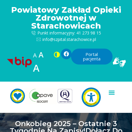
Powiatowy Zakład Opieki
Zdrowotnej w
Starachowicach
Punkt informacyjny: 41 273 98 15
info@szpital.starachowice.pl
A
A
Portal
pacjenta
A
Onkobieg 2025 – Ostatnie 3
Tygodnie Na Zapisy!Dołącz Do